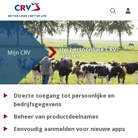
Zoeken 
Mi
Mijn
CRV
Uw persoonlijke CRV-
Mijn CRV
account
Directe toegang tot persoonlijke en
bedrijfsgegevens
Beheer van productdeelnames
Eenvoudig aanmelden voor nieuwe apps