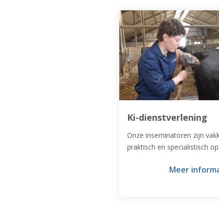
Ki-dienstverlening
Onze inseminatoren zijn vak
praktisch en specialistisch op
Echte experts op het gebied 
Meer inform
vruchtbaarheid én 365 dagen
jaar inzetbaar.