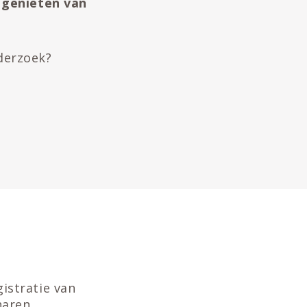
g genieten van
derzoek?
istratie van
haren