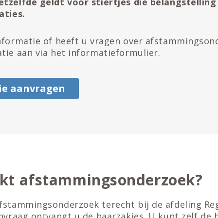
tzelfde geldt voor stiertjes die belangstellin
aties.
nformatie of heeft u vragen over afstammingson
tie aan via het informatieformulier.
ie aanvragen
kt afstammingsonderzoek?
fstammingsonderzoek terecht bij de afdeling Reg
anvraag ontvangt u de haarzakjes. U kunt zelf de 