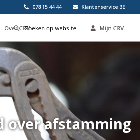
078 15 44 44
Klantenservice BE
Over CRV
Zoeken op website
Mijn CRV
id over afstamming