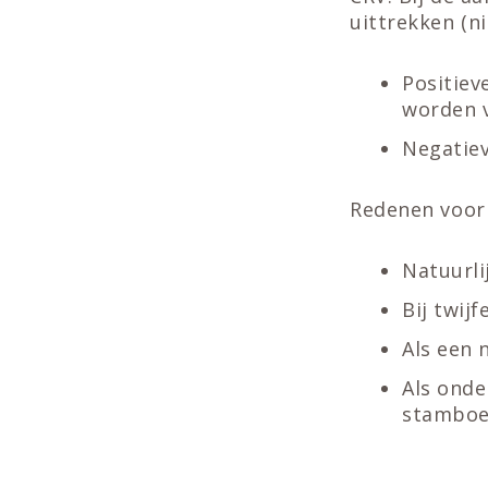
uittrekken (ni
Positiev
worden v
Negatiev
Redenen voor
Natuurli
Bij twij
Als een 
Als onde
stamboe