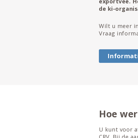
exportvee. He
de ki-organis
Wilt u meer i
Vraag informa
Informat
Hoe wer
U kunt voor a
CRV. Bij de a