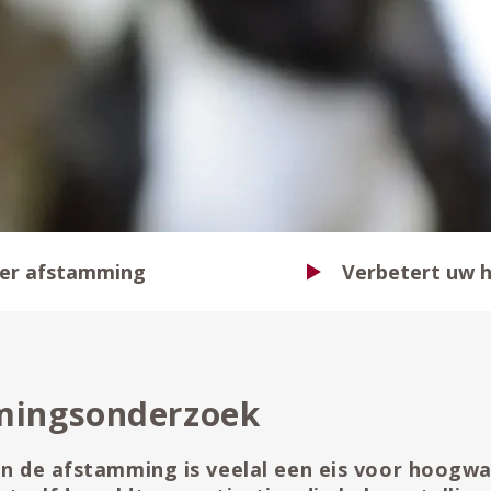
over afstamming
Verbetert uw h
mingsonderzoek
an de afstamming is veelal een eis voor hoogwa