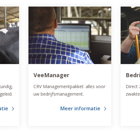
VeeManager
Bedri
kundig,
CRV Managementpakket: alles voor
Direct 
geleid.
uw bedrijfsmanagement.
zwakte
van
bedrijf
atie
Meer informatie
 per
oog vo