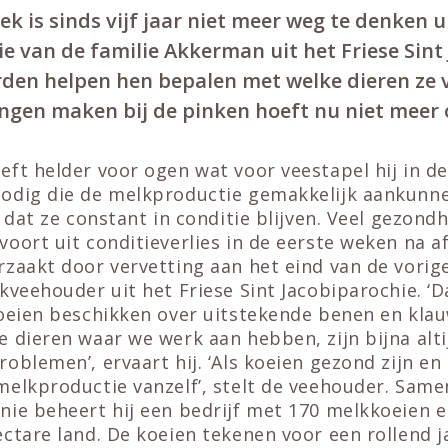
 is sinds vijf jaar niet meer weg te denken u
ie van de familie Akkerman uit het Friese Sint
en helpen hen bepalen met welke dieren ze v
ingen maken bij de pinken hoeft nu niet meer 
ft helder voor ogen wat voor veestapel hij in de 
odig die de melkproductie gemakkelijk aankunn
k dat ze constant in conditie blijven. Veel gezo
oort uit conditieverlies in de eerste weken na a
zaakt door vervetting aan het eind van de vorige 
kveehouder uit het Friese Sint Jacobiparochie. ‘Da
koeien beschikken over uitstekende benen en kl
 dieren waar we werk aan hebben, zijn bijna alt
oblemen’, ervaart hij. ‘Als koeien gezond zijn en
melkproductie vanzelf’, stelt de veehouder. Same
nie beheert hij een bedrijf met 170 melkkoeien e
ectare land. De koeien tekenen voor een rollend 