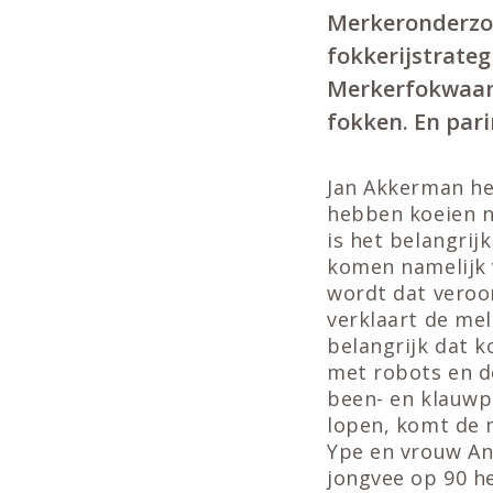
Merkeronderzoek
fokkerijstrateg
Merkerfokwaard
fokken. En par
Jan Akkerman hee
hebben koeien n
is het belangrij
komen namelijk v
wordt dat veroor
verklaart de mel
belangrijk dat 
met robots en de
been- en klauwpr
lopen, komt de 
Ype en vrouw An
jongvee op 90 h