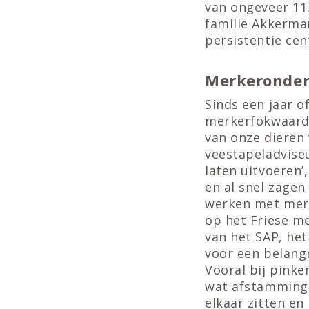
van ongeveer 11.
familie Akkerma
persistentie cen
Merkeronder
Sinds een jaar o
merkerfokwaarde
van onze dieren
veestapeladvise
laten uitvoeren
en al snel zagen
werken met merk
op het Friese m
van het SAP, he
voor een belang
Vooral bij pink
wat afstammings
elkaar zitten en