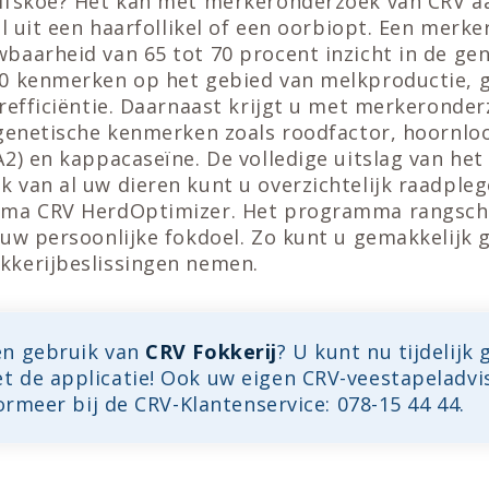
lfskoe? Het kan met merkeronderzoek van CRV a
al uit een haarfollikel of een oorbiopt. Een merke
baarheid van 65 tot 70 procent inzicht in de ge
0 kenmerken op het gebied van melkproductie, 
refficiëntie. Daarnaast krijgt u met merkeronde
 genetische kenmerken zoals roodfactor, hoornlo
2) en kappacaseïne. De volledige uitslag van het
van al uw dieren kunt u overzichtelijk raadpleg
mma CRV HerdOptimizer. Het programma rangschi
 uw persoonlijke fokdoel. Zo kunt u gemakkelijk 
kerijbeslissingen nemen.
n gebruik van
CRV Fokkerij
? U kunt nu tijdelijk 
 de applicatie! Ook uw eigen CRV-veestapeladvi
formeer bij de CRV-Klantenservice: 078-15 44 44.