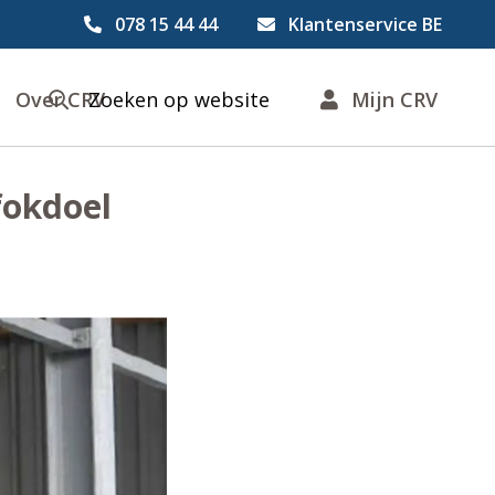
078 15 44 44
Klantenservice BE
Over CRV
Zoeken op website
Mijn CRV
fokdoel