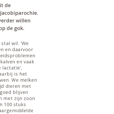
it de
 Jacobiparochie.
erder willen
op de gok.
stal wil. ‘We
en en daarvoor
ndheidsproblemen
fkalven en vaak
lactatie’,
arbij is het
auwen. We melken
ijd dieren met
 goed blijven
n met zijn zoon
n 100 stuks
jaargemiddelde