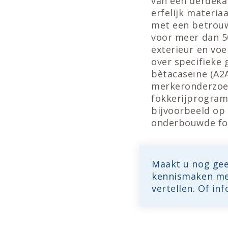
van een derdeka
erfelijk materia
met een betrouw
voor meer dan 5
exterieur en voe
over specifieke
bètacaseïne (A2A
merkeronderzoek 
fokkerijprogra
bijvoorbeeld op
onderbouwde fok
Maakt u nog gee
kennismaken met
vertellen. Of in