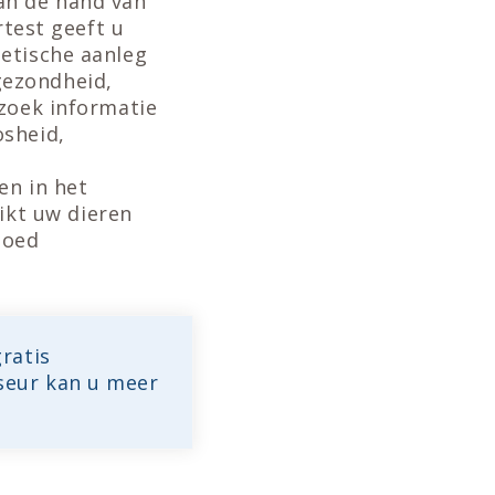
an de hand van
rtest geeft u
netische aanleg
gezondheid,
rzoek informatie
osheid,
en in het
kt uw dieren
goed
gratis
seur kan u meer