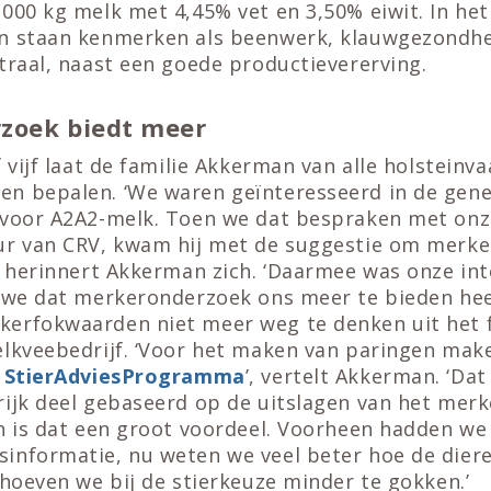
000 kg melk met 4,45% vet en 3,50% eiwit. In het
n staan kenmerken als beenwerk, klauwgezondhe
traal, naast een goede productievererving.
zoek biedt meer
f vijf laat de familie Akkerman van alle holsteinva
n bepalen. ‘We waren geïnteresseerd in de gene
 voor A2A2-melk. Toen we dat bespraken met onz
ur van CRV, kwam hij met de suggestie om merk
’, herinnert Akkerman zich. ‘Daarmee was onze in
 we dat merkeronderzoek ons meer te bieden heef
erfokwaarden niet meer weg te denken uit het f
elkveebedrijf. ‘Voor het maken van paringen mak
t
StierAdviesProgramma
’, vertelt Akkerman. ‘Dat
rijk deel gebaseerd op de uitslagen van het mer
en is dat een groot voordeel. Voorheen hadden we
informatie, nu weten we veel beter hoe de diere
 hoeven we bij de stierkeuze minder te gokken.’