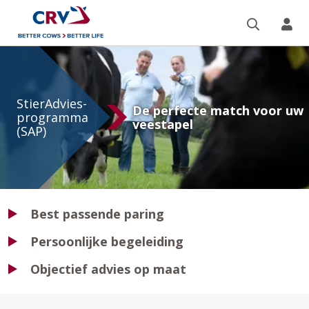
Zoeken 
Mi
StierAdviesProgramma
(SAP)
StierAdvies-
De perfecte match voor uw
programma
veestapel
(SAP)
Best passende paring
Persoonlijke begeleiding
Objectief advies op maat