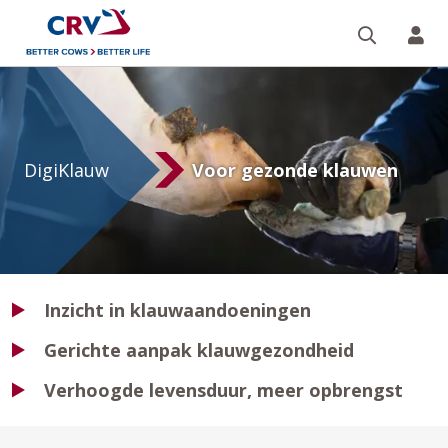
Zoeken 
Mi
DigiKlauw
DigiKlauw
Voor gezonde klauwen
Inzicht in klauwaandoeningen
Gerichte aanpak klauwgezondheid
Verhoogde levensduur, meer opbrengst