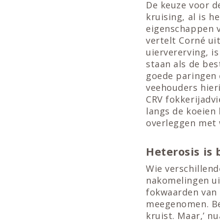
De keuze voor de
kruising, al is
eigenschappen v
vertelt Corné ui
uiervererving, i
staan als de bes
goede paringen 
veehouders hier
CRV fokkerijadv
langs de koeien
overleggen met 
Heterosis is
Wie verschillend
nakomelingen ui
fokwaarden van 
meegenomen. Besc
kruist. Maar,’ n