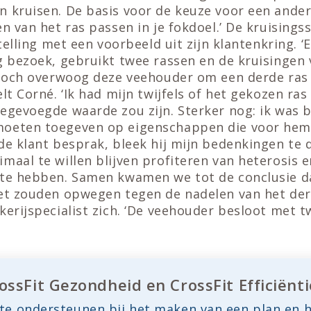
 kruisen. De basis voor de keuze voor een ander
en van het ras passen in je fokdoel.’ De kruisingss
 stelling met een voorbeeld uit zijn klantenkring. 
ig bezoek, gebruikt twee rassen en de kruisingen
. Toch overwoog deze veehouder om een derde ras
lt Corné. ‘Ik had mijn twijfels of het gekozen ras 
oegevoegde waarde zou zijn. Sterker nog: ik was 
oeten toegeven op eigenschappen die voor hem b
de klant besprak, bleek hij mijn bedenkingen te d
maal te willen blijven profiteren van heterosis 
 te hebben. Samen kwamen we tot de conclusie d
iet zouden opwegen tegen de nadelen van het derd
kerijspecialist zich. ‘De veehouder besloot met t
ssFit Gezondheid en CrossFit Efficiënti
e ondersteunen bij het maken van een plan en 