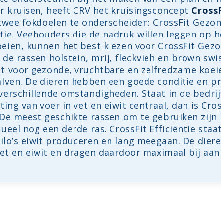
er kruisen, heeft CRV het kruisingsconcept
CrossF
 twee fokdoelen te onderscheiden: CrossFit Gezo
ntie. Veehouders die de nadruk willen leggen op 
eien, kunnen het best kiezen voor CrossFit Gez
de rassen holstein, mrij, fleckvieh en brown swis
t voor gezonde, vruchtbare en zelfredzame koeie
alven. De dieren hebben een goede conditie en p
verschillende omstandigheden. Staat in de bedrij
ting van voer in vet en eiwit centraal, dan is Cros
 De meest geschikte rassen om te gebruiken zijn 
ueel nog een derde ras. CrossFit Efficiëntie sta
kilo’s eiwit produceren en lang meegaan. De dier
vet en eiwit en dragen daardoor maximaal bij aan 