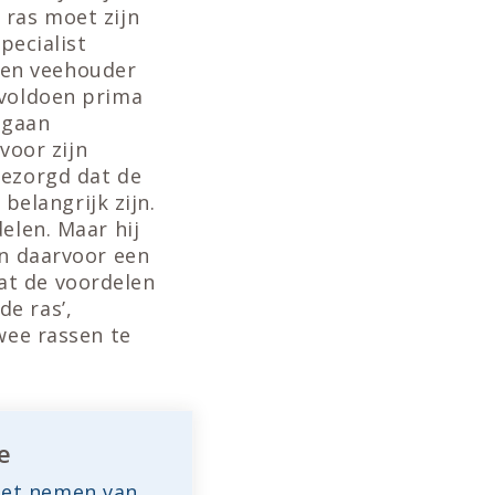
 ras moet zijn
pecialist
‘Een veehouder
 voldoen prima
 gaan
voor zijn
bezorgd dat de
elangrijk zijn.
elen. Maar hij
en daarvoor een
at de voordelen
e ras’,
wee rassen te
e
het nemen van