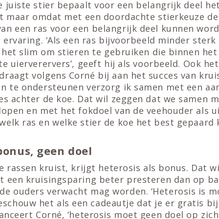
 juiste stier bepaalt voor een belangrijk deel he
 het maar omdat met een doordachte stierkeuze d
an een ras voor een belangrijk deel kunnen wor
t ervaring. ‘Als een ras bijvoorbeeld minder sterk
s het slim om stieren te gebruiken die binnen het
te uierverervers’, geeft hij als voorbeeld. Ook h
draagt volgens Corné bij aan het succes van krui
in te ondersteunen verzorg ik samen met een aant
ies achter de koe. Dat wil zeggen dat we samen 
 lopen en met het fokdoel van de veehouder als 
welk ras en welke stier de koe het best gepaard 
 bonus, geen doel
e rassen kruist, krijgt heterosis als bonus. Dat w
t een kruisingsparing beter presteren dan op ba
de ouders verwacht mag worden. ‘Heterosis is m
houw het als een cadeautje dat je er gratis bijk
uanceert Corné, ‘heterosis moet geen doel op zichz