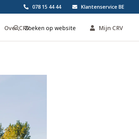
078 15 44 44
Klantenservice BE
Over CRV
Zoeken op website
Mijn CRV