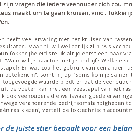
 zijn vragen die iedere veehouder zich zou mo
keus maakt om te gaan kruisen, vindt fokkerij
Ven.
n heeft veel ervaring met het kruisen van rassen 
sultaten. Maar hij wil wel eerlijk zijn. ‘Als veeh
n fokkerijbeleid stel ik altijd eerst een paar vra
t. ‘Waar wil je naartoe met je bedrijf? Welke eisen
stapel? En wat zou het gebruik van een ander ra
n betekenen?’, somt hij op. ‘Soms kom je samen t
n toegevoegde waarde biedt en dat de veehouder
it de voeten kan met een veestapel van het ras d
n ik ook veehouders die weliswaar goede ervarin
anwege veranderende bedrijfsomstandigheden to
één ras kiezen’, vertelt de foktechnisch accoun
 de juiste stier bepaalt voor een belan