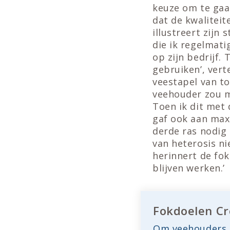
keuze om te gaan
dat de kwaliteit
illustreert zijn
die ik regelmat
op zijn bedrijf
gebruiken’, verte
veestapel van t
veehouder zou m
Toen ik dit met 
gaf ook aan maxi
derde ras nodig
van heterosis n
herinnert de fok
blijven werken.’
Fokdoelen Cro
Om veehouders t