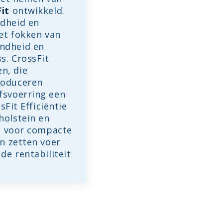
it
ontwikkeld.
ndheid en
het fokken van
ondheid en
s. CrossFit
n, die
roduceren
fsvoerring een
sFit Efficiëntie
holstein en
at voor compacte
en zetten voer
de rentabiliteit