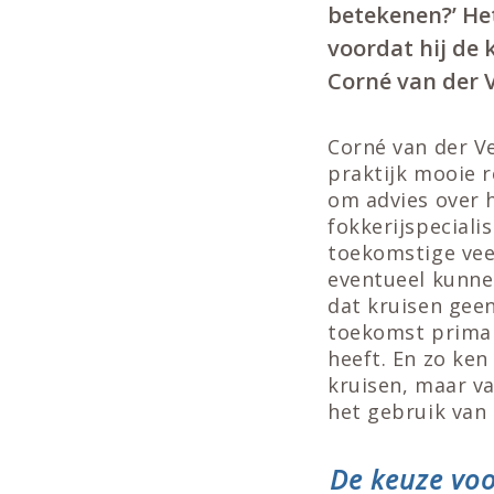
betekenen?’ Het
voordat hij de 
Corné van der 
Corné van der Ve
praktijk mooie re
om advies over hu
fokkerijspecialis
toekomstige vee
eventueel kunne
dat kruisen gee
toekomst prima u
heeft. En zo ke
kruisen, maar v
het gebruik van 
De keuze voor