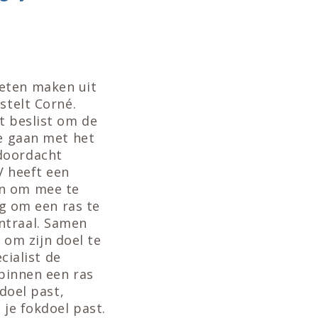
oeten maken uit
stelt Corné.
t beslist om de
te gaan met het
 doordacht
V heeft een
en om mee te
eg om een ras te
ntraal. Samen
om zijn doel te
cialist de
 binnen een ras
kdoel past,
 je fokdoel past.