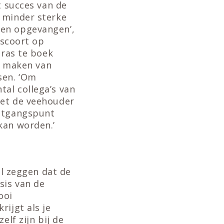
t succes van de
e minder sterke
den opgevangen’,
 scoort op
 ras te boek
et maken van
sen. ‘Om
al collega’s van
met de veehouder
uitgangspunt
kan worden.’
il zeggen dat de
sis van de
ooi
rijgt als je
elf zijn bij de