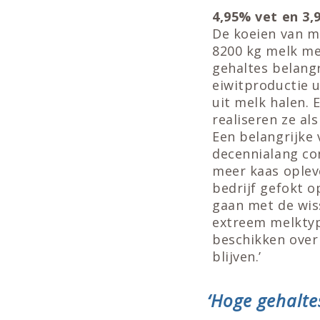
4,95% vet en 3,
De koeien van m
8200 kg melk me
gehaltes belangr
eiwitproductie u
uit melk halen. 
realiseren ze al
Een belangrijke 
decennialang con
meer kaas oplev
bedrijf gefokt o
gaan met de wis
extreem melktypi
beschikken over
blijven.’
‘Hoge gehalte