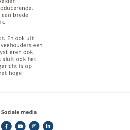
weiden
roducerende,
n een brede
k.
t. En ook uit
 veehouders een
eystieren ook
k sluit ook het
gericht is op
 met hoge
Sociale media