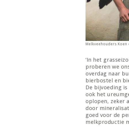
Melkveehouders Koen en
‘In het grasseiz
proberen we ons
overdag naar bui
bierbostel en bi
De bijvoeding is
ook het ureumge
oplopen, zeker a
door mineralisat
goed voor de pe
melkproductie m