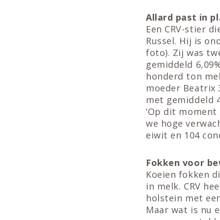
Allard past in p
Een CRV-stier d
Russel. Hij is o
foto). Zij was t
gemiddeld 6,09% 
honderd ton melk
moeder Beatrix 3
met gemiddeld 4
‘Op dit moment 
we hoge verwach
eiwit en 104 con
Fokken voor be
Koeien fokken di
in melk. CRV hee
holstein met ee
Maar wat is nu 