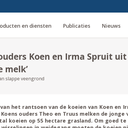
oducten en diensten
Publicaties
Nieuws
uders Koen en Irma Spruit uit
e melk’
an slappe veengrond
s van het rantsoen van de koeien van Koen en Ir
Koens ouders Theo en Truus melken de jonge 
tal koeien op 55 hectare grasland. Om goed te
wisselingen in weidegang moeten de koeien nie