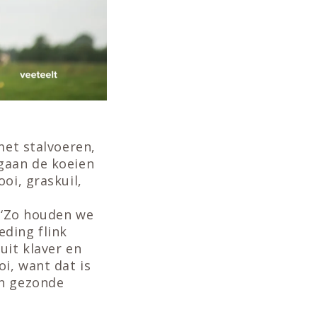
met stalvoeren,
 gaan de koeien
oi, graskuil,
. ‘Zo houden we
ding flink
uit klaver en
i, want dat is
en gezonde