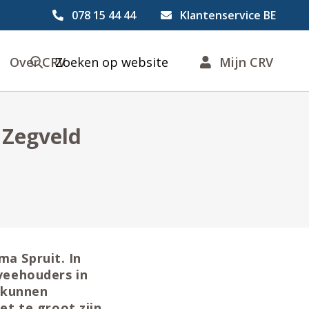
078 15 44 44
Klantenservice BE
Over CRV
Zoeken op website
Mijn CRV
 Zegveld
ma Spruit. In
veehouders in
 kunnen
t te groot zijn