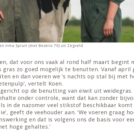
 Irma Spruit (met Beatrix 70) uit Zegveld
oen, dat voor ons vaak al rond half maart begint 
 gras zo goed mogelijk te benutten. Vanaf april
ten en dan voeren we ’s nachts op stal bij met ho
etenpulp’, vertelt Koen.
 gericht op de benutting van eiwit uit weidegras
halte onder controle, want dat kan zonder bijvoe
ls in de nazomer veel stikstof beschikbaar komt 
ie’, geeft de veehouder aan. ‘We voeren graag hoo
nswerking en dat is volgens ons de basis voor e
et hoge gehaltes.’