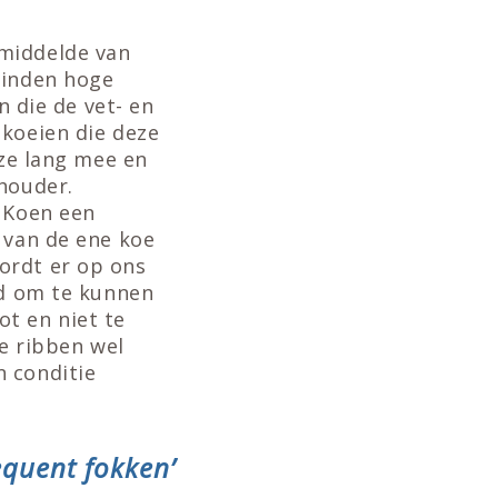
emiddelde van
vinden hoge
n die de vet- en
 koeien die deze
 ze lang mee en
ehouder.
s Koen een
 van de ene koe
ordt er op ons
ed om te kunnen
t en niet te
ge ribben wel
n conditie
equent fokken’