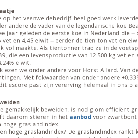
laatje
ie op het veenweidebedrijf heel goed werk leverd
nder andere de vader van de legendarische koe Beat
wee jaar geleden de eerste koe in Nederland die ‒ 
vet en 4,45 eiwit ‒ eerder de tien ton vet en eiw
 vol maakte. Als tientonner trad ze in de voets
9, die een levensproductie van 12.500 kg vet en e
,24% eiwit.
kiezen we onder andere voor Horst Allard. Van d
tingen. Met fokwaarden van onder andere +0,33
ditiescore past zijn vererving helemaal in ons plaa
weiden
e gemakkelijk beweiden, is nodig om efficiënt g
ft daarom stieren in het
aanbod
voor zwartbont
n hoge graslandindex.
een hoge graslandindex? De graslandindex rankt 