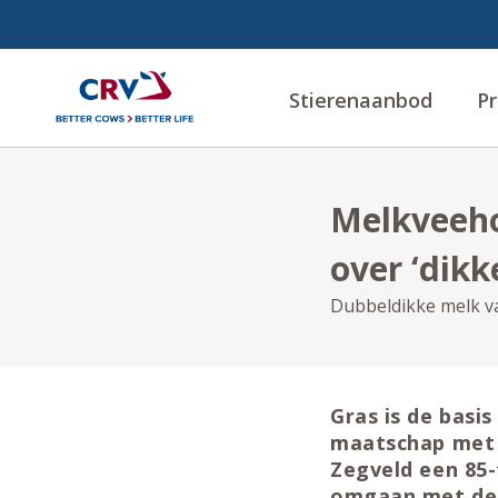
Stierenaanbod
Pr
Melkveeho
over ‘dikk
Dubbeldikke melk v
Gras is de basi
maatschap met 
Zegveld een 85-
omgaan met de 