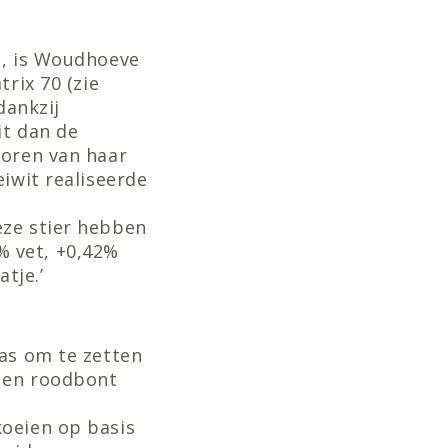
e, is Woudhoeve
rix 70 (zie
dankzij
it dan de
poren van haar
iwit realiseerde
eze stier hebben
% vet, +0,42%
tje.’
ras om te zetten
 en roodbont
koeien op basis