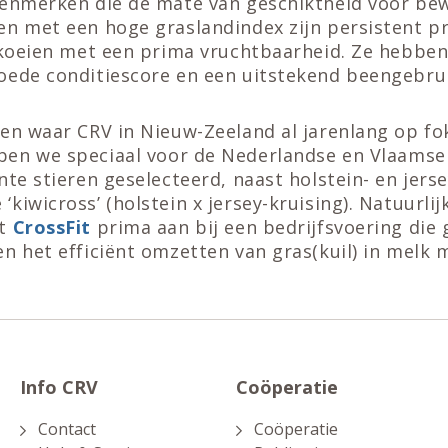
kenmerken die de mate van geschiktheid voor be
en met een hoge graslandindex zijn persistent p
e koeien met een prima vruchtbaarheid. Ze hebbe
oede conditiescore en een uitstekend beengebrui
en waar CRV in Nieuw-Zeeland al jarenlang op fok
en we speciaal voor de Nederlandse en Vlaamse
nte stieren geselecteerd, naast holstein- en jers
kiwicross’ (holstein x jersey-kruising). Natuurlij
pt
CrossFit
prima aan bij een bedrijfsvoering die 
n het efficiënt omzetten van gras(kuil) in melk
Info CRV
Coöperatie
Contact
Coöperatie