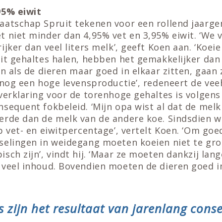
95% eiwit
aatschap Spruit tekenen voor een rollend jaarg
t niet minder dan 4,95% vet en 3,95% eiwit. ‘We 
ijker dan veel liters melk’, geeft Koen aan. ‘Koeie
it gehaltes halen, hebben het gemakkelijker dan
En als de dieren maar goed in elkaar zitten, gaan
snog een hoge levensproductie’, redeneert de ve
verklaring voor de torenhoge gehaltes is volgen
sequent fokbeleid. ‘Mijn opa wist al dat de melk
erde dan de melk van de andere koe. Sindsdien w
p vet- en eiwitpercentage’, vertelt Koen. ‘Om go
selingen in weidegang moeten koeien niet te groo
sch zijn’, vindt hij. ‘Maar ze moeten dankzij lan
 veel inhoud. Bovendien moeten de dieren goed i
s zijn het resultaat van jarenlang cons