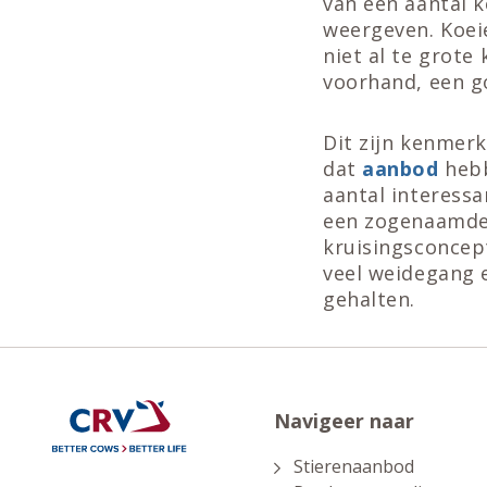
van een aantal 
weergeven. Koei
niet al te grot
voorhand, een g
Dit zijn kenmerk
dat
aanbod
hebb
aantal interessa
een zogenaamde ‘
kruisingsconce
veel weidegang e
gehalten.
Navigeer naar
Stierenaanbod