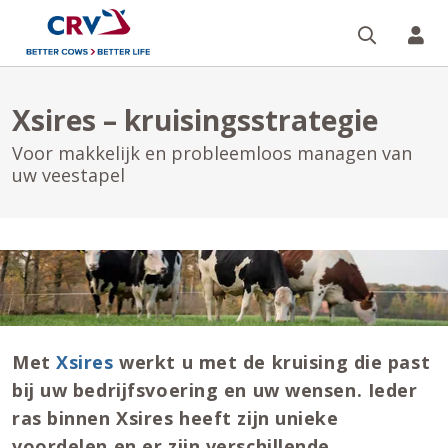
Zoeken 
Mi
Xsires – kruisingsstrategie
Voor makkelijk en probleemloos managen van
uw veestapel
Met
Xsires
werkt u met de kruising die past
bij uw bedrijfsvoering en uw wensen. Ieder
ras binnen Xsires heeft zijn unieke
voordelen en er zijn verschillende