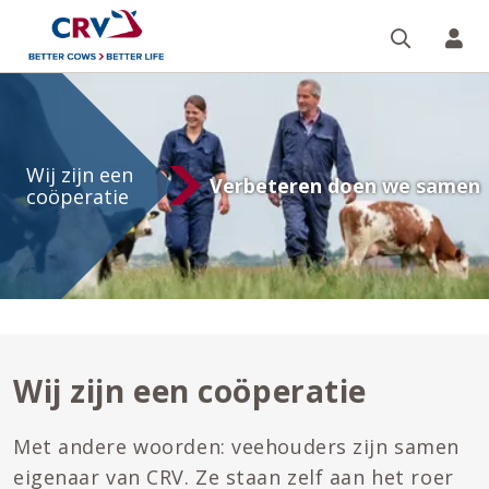
Zoeken 
Mi
Wij
zijn
Wij zijn een
een
Verbeteren doen we samen
coöperatie
coöperatie
Wij zijn een coöperatie
Met andere woorden: veehouders zijn samen
eigenaar van CRV. Ze staan zelf aan het roer