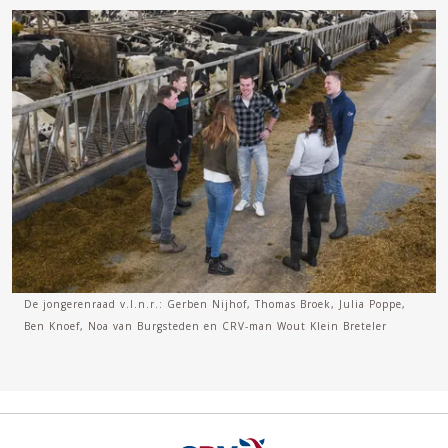
De jongerenraad v.l.n.r.: Gerben Nijhof, Thomas Broek, Julia Poppe,
Ben Knoef, Noa van Burgsteden en CRV-man Wout Klein Breteler