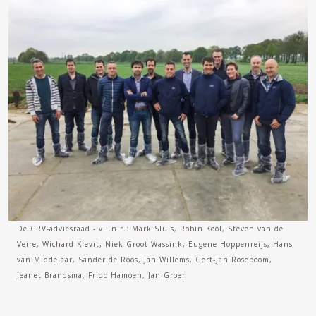
De CRV-adviesraad - v.l.n.r.: Mark Sluis, Robin Kool, Steven van de
Veire, Wichard Kievit, Niek Groot Wassink, Eugene Hoppenreijs, Hans
van Middelaar, Sander de Roos, Jan Willems, Gert-Jan Roseboom,
Jeanet Brandsma, Frido Hamoen, Jan Groen