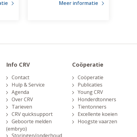
atie
Meer informatie
 per
Maat. Naar wens ingericht en voor
een vast maandbedrag.
Info CRV
Coöperatie
Contact
Coöperatie
Hulp & Service
Publicaties
Agenda
Young CRV
Over CRV
Honderdtonners
Tarieven
Tientonners
CRV quicksupport
Excellente koeien
Geboorte melden
Hoogste vaarzen
(embryo)
Storingen/onderhoud