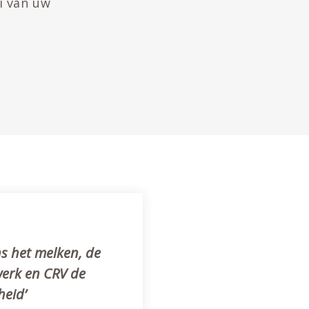
i van uw
ns het melken, de
werk en CRV de
heid’