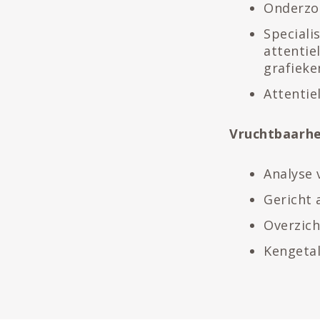
Onderzoe
Speciali
attentie
grafieke
Attentie
Vruchtbaarhe
Analyse 
Gericht 
Overzich
Kengetal