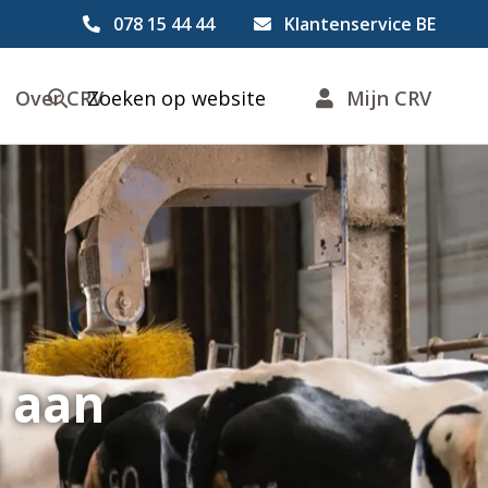
078 15 44 44
Klantenservice BE
Over CRV
Zoeken op website
Mijn CRV
 aan
d