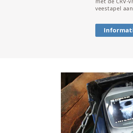
met de CRV-vr
veestapel aan
Informat