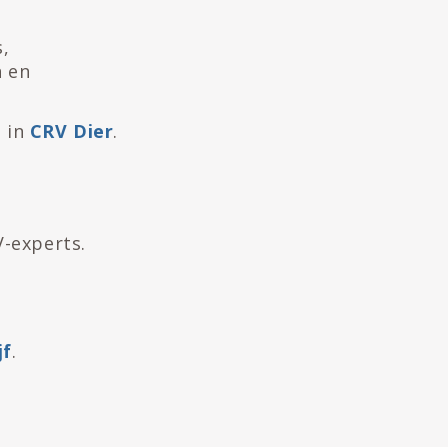
,
n en
n in
CRV Dier
.
-experts.
jf
.