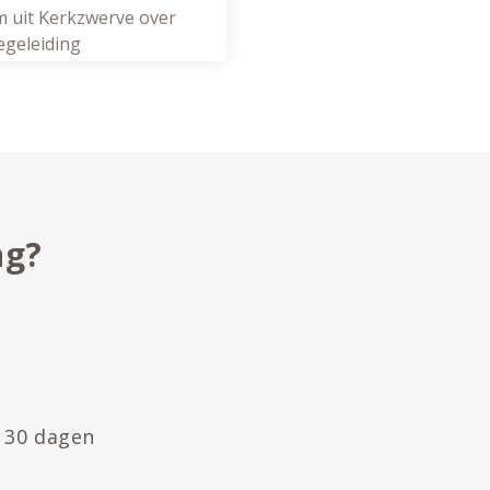
 uit Kerkzwerve over
egeleiding
ng?
. 30 dagen