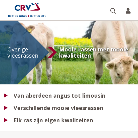
Zoeken 
Mi
Overige
vleesrassen
Overige
Mooie rassen met mooie
vleesrassen
kwaliteiten
Van aberdeen angus tot limousin
Verschillende mooie vleesrassen
Elk ras zijn eigen kwaliteiten