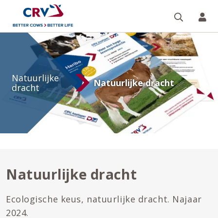
Zoeken 
Mi
Natuurlijke
dracht
Natuurlijke
Natuurlijke dracht
dracht
Natuurlijke dracht
Ecologische keus, natuurlijke dracht. Najaar
2024.