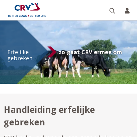
Zoeken 
Mi
Handleiding
erfelijke
gebreken
Erfelijke
zo gaat CRV ermee om
gebreken
Handleiding erfelijke
gebreken