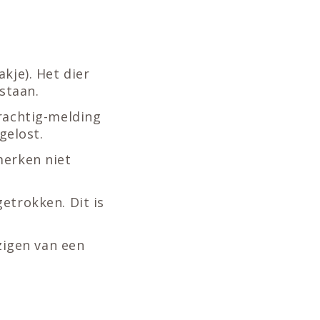
kje). Het dier
staan.
rachtig-melding
gelost.
merken niet
etrokken. Dit is
zigen van een