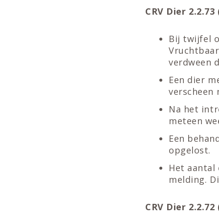
CRV Dier 2.2.73 (
Bij twijfel
Vruchtbaar
verdween da
Een dier m
verscheen n
Na het int
meteen weer
Een behand
opgelost.
Het aantal 
melding. Di
CRV Dier 2.2.72 (