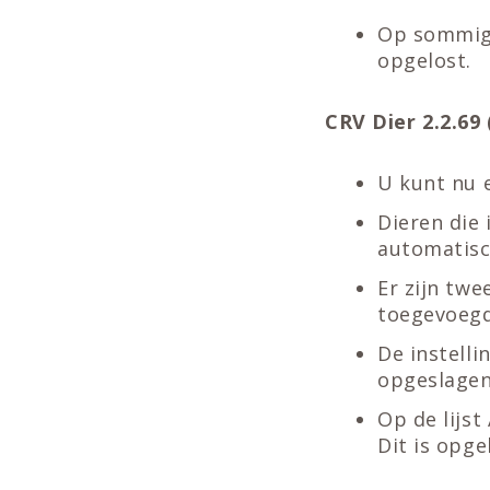
Op sommige 
opgelost.
CRV Dier 2.2.69 (
U kunt nu 
Dieren die 
automatisc
Er zijn twe
toegevoegd
De instelli
opgeslagen.
Op de lijs
Dit is opge