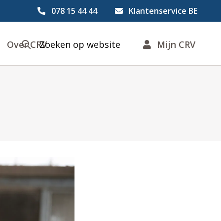
078 15 44 44
Klantenservice BE
Over CRV
Zoeken op website
Mijn CRV