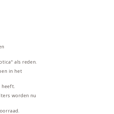
en
otica" als reden.
pen in het
 heeft.
ilters worden nu
oorraad.