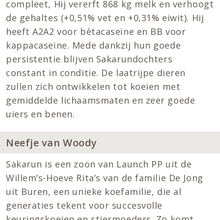
compleet, Hij vererft 868 kg melk en verhoogt
de gehaltes (+0,51% vet en +0,31% eiwit). Hij
heeft A2A2 voor bètacaseïne en BB voor
kappacaseïne. Mede dankzij hun goede
persistentie blijven Sakarundochters
constant in conditie. De laatrijpe dieren
zullen zich ontwikkelen tot koeien met
gemiddelde lichaamsmaten en zeer goede
uiers en benen.
Neefje van Woody
Sakarun is een zoon van Launch PP uit de
Willem’s-Hoeve Rita’s van de familie De Jong
uit Buren, een unieke koefamilie, die al
generaties tekent voor succesvolle
keuringskoeien en stiermoeders. Zo komt