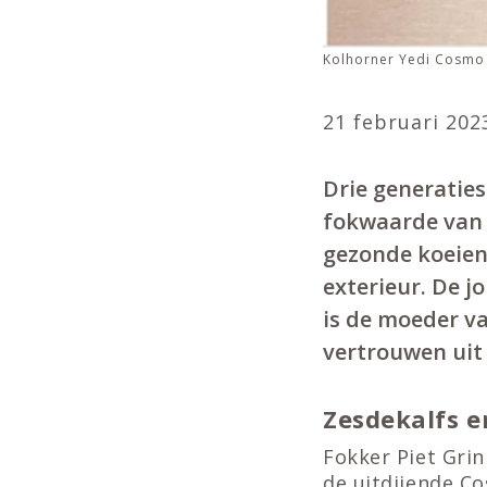
Kolhorner Yedi Cosmo 
21 februari 202
Drie generaties
fokwaarde van d
gezonde koeien
exterieur. De j
is de moeder va
vertrouwen uit 
Zesdekalfs 
Fokker Piet Grin
de uitdijende Co