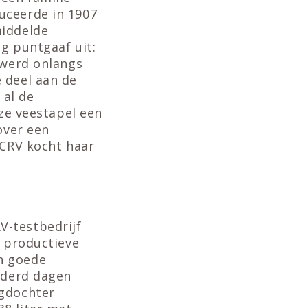
uceerde in 1907
middelde
og puntgaaf uit:
 werd onlangs
 deel aan de
 al de
nze veestapel een
over een
 CRV kocht haar
V-testbedrijf
d productieve
n goede
onderd dagen
ngdochter