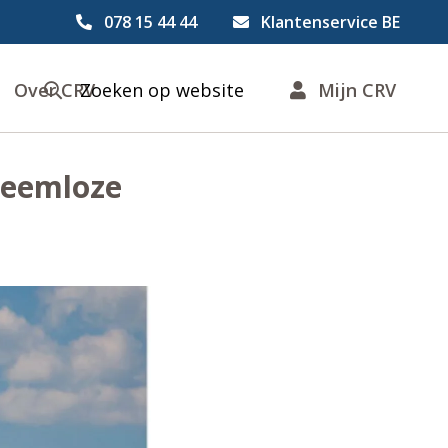
078 15 44 44
Klantenservice BE
Over CRV
Zoeken op website
Mijn CRV
bleemloze