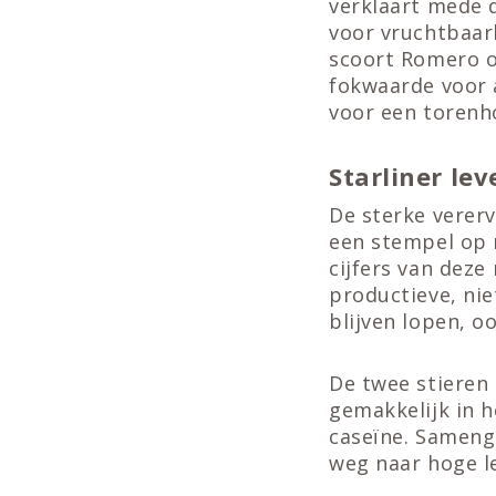
verklaart mede 
voor vruchtbaarh
scoort Romero o
fokwaarde voor 
voor een torenh
Starliner le
De sterke verer
een stempel op n
cijfers van dez
productieve, nie
blijven lopen, o
De twee stieren 
gemakkelijk in 
caseïne. Sameng
weg naar hoge l