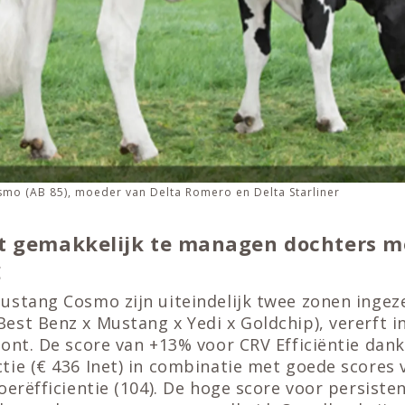
mo (AB 85), moeder van Delta Romero en Delta Starliner
t gemakkelijk te managen dochters me
g
stang Cosmo zijn uiteindelijk twee zonen ingeze
Best Benz x Mustang x Yedi x Goldchip), vererft in 
oont. De score van +13% voor CRV Efficiëntie dan
tie (€ 436 Inet) in combinatie met goede scores 
oerëfficientie (104). De hoge score voor persisten