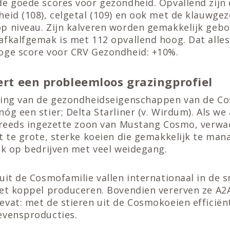
de goede scores voor gezondheid. Opvallend zijn
eid (108), celgetal (109) en ook met de klauwgez
p niveau. Zijn kalveren worden gemakkelijk gebo
afkalfgemak is met 112 opvallend hoog. Dat alle
oge score voor CRV Gezondheid: +10%.
vert een probleemloos grazingprofiel
ving van de gezondheidseigenschappen van de Co
óg een stier; Delta Starliner (v. Wirdum). Als we
e reeds ingezette zoon van Mustang Cosmo, verw
t te grote, sterke koeien die gemakkelijk te mana
ok op bedrijven met veel weidegang.
uit de Cosmofamilie vallen internationaal in de
het koppel produceren. Bovendien vererven ze A2
evat: met de stieren uit de Cosmokoeien efficië
evensproducties.