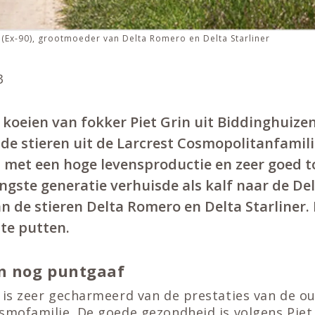
(Ex-90), grootmoeder van Delta Romero en Delta Starliner
3
 koeien van fokker Piet Grin uit Biddinghuize
e stieren uit de Larcrest Cosmopolitanfamili
 met een hoge levensproductie en zeer goed to
ongste generatie verhuisde als kalf naar de De
n de stieren Delta Romero en Delta Starliner. 
te putten.
en nog puntgaaf
 is zeer gecharmeerd van de prestaties van de ou
smofamilie. De goede gezondheid is volgens Piet 