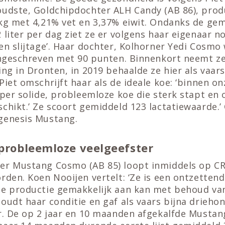
oudste, Goldchipdochter ALH Candy (AB 86), prod
 kg met 4,21% vet en 3,37% eiwit. Ondanks de ge
 liter per dag ziet ze er volgens haar eigenaar n
en slijtage’. Haar dochter, Kolhorner Yedi Cosmo
 ingeschreven met 90 punten. Binnenkort neemt ze
ing in Dronten, in 2019 behaalde ze hier als vaars
Piet omschrijft haar als de ideale koe: ‘binnen o
uper solide, probleemloze koe die sterk stapt en 
chikt.’ Ze scoort gemiddeld 123 lactatiewaarde.’
genesis Mustang.
 probleemloze veelgeefster
er Mustang Cosmo (AB 85) loopt inmiddels op CR
rden. Koen Nooijen vertelt: ‘Ze is een ontzetten
ge productie gemakkelijk aan kan met behoud va
oudt haar conditie en gaf als vaars bijna drieh
er. De op 2 jaar en 10 maanden afgekalfde Musta