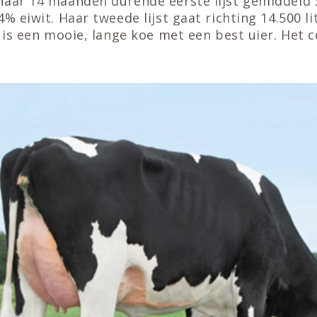
haar 14 maanden durende eerste lijst gemiddeld 3
4% eiwit. Haar tweede lijst gaat richting 14.500 li
 is een mooie, lange koe met een best uier. Het ce