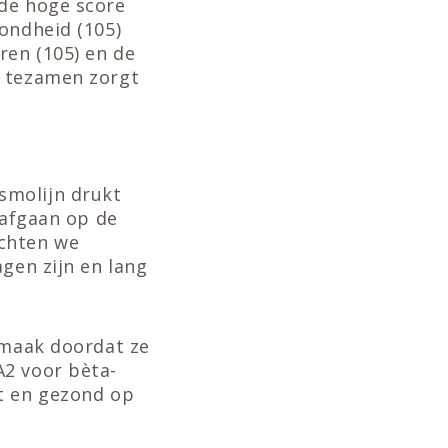
 de hoge score
ondheid (105)
ren (105) en de
s tezamen zorgt
smolijn drukt
 afgaan op de
achten we
gen zijn en lang
 smaak doordat ze
A2 voor bèta-
nt en gezond op