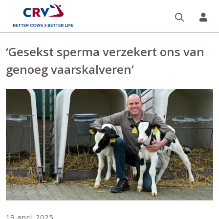
Zoeken 
Mi
‘Gesekst sperma verzekert ons van
genoeg vaarskalveren’
19 april 2025