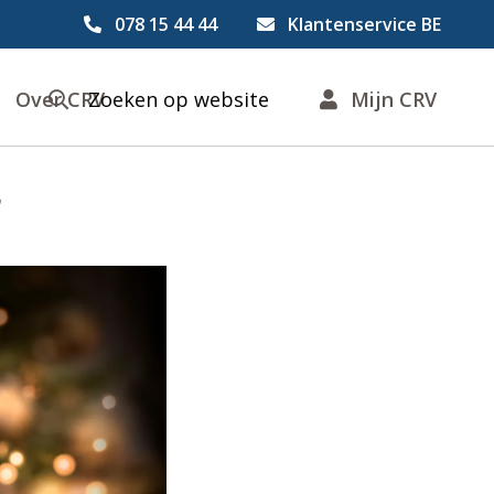
078 15 44 44
Klantenservice BE
Over CRV
Zoeken op website
Mijn CRV
r