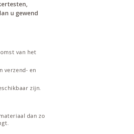
ertesten,
n dan u gewend
komst van het
an verzend- en
schikbaar zijn.
materiaal dan zo
ngt.