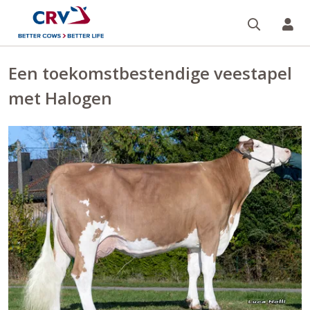
Zoeken 
Mi
Een toekomstbestendige veestapel
met Halogen