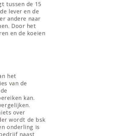
gt tussen de 15
de lever en de
der andere naar
men. Door het
ren en de koeien
an het
ies van de
 de
ereiken kan.
ergelijken.
niets over
nder wordt de bsk
n onderling is
bedrijf naast