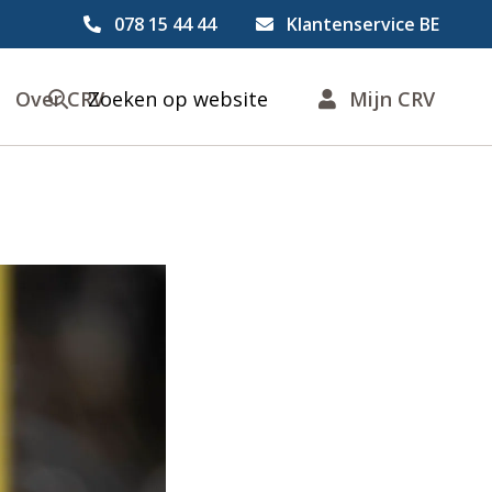
078 15 44 44
Klantenservice BE
Over CRV
Zoeken op website
Mijn CRV