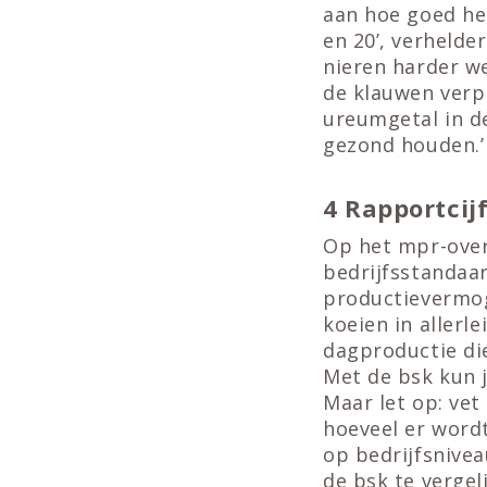
aan hoe goed het
en 20’, verhelde
nieren harder we
de klauwen verp
ureumgetal in d
gezond houden.’
4 Rapportcijf
Op het mpr-overz
bedrijfsstandaar
productievermoge
koeien in allerle
dagproductie di
Met de bsk kun j
Maar let op: vet
hoeveel er wordt
op bedrijfsnivea
de bsk te vergel