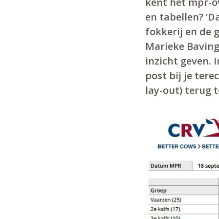
kent het mpr-ov
en tabellen? ‘D
fokkerij en de 
Marieke Baving.
inzicht geven. 
post bij je ter
lay-out) terug 