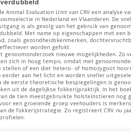
 verdubbeld
de Animal Evaluation Unit van CRV een analyse va
noomselectie in Nederland en Vlaanderen. De sne
uitgang is als gevolg van het gebruik van geno
rdubbeld. Met name op eigenschappen met een b
aad, zoals gezondheidskenmerken, dochtervrucht
effectiever worden gefokt.
t genoomonderzoek nieuwe mogelijkheden. Zo ve
gen zich in hoog tempo, omdat met genoomonde
te stellen of een dier hetero- of homozygoot hoorn
eerder aan het licht en worden sneller uitgesele
a de eerste theoretische bespiegelingen is genoo
en uit de dagelijkse fokkerijpraktijk. In het boe
van de tien meestgebruikte holsteinstieren nog 
 voor een groeiende groep veehouders is merker
an de fokkerijstrategie. Zo registreert CRV nu jaar
rofielen.