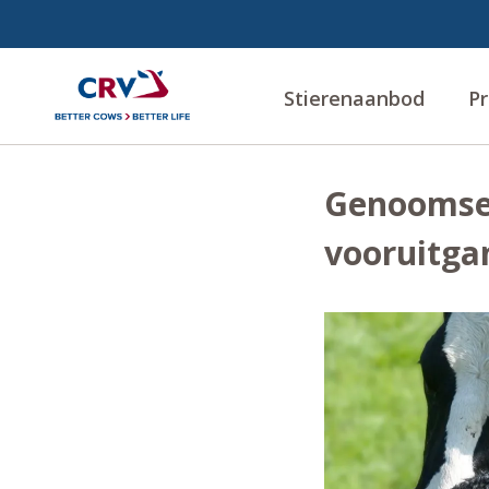
Stierenaanbod
Pr
Genoomsele
vooruitga