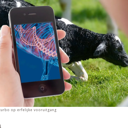
urbo op erfelijke vooruitgang
4