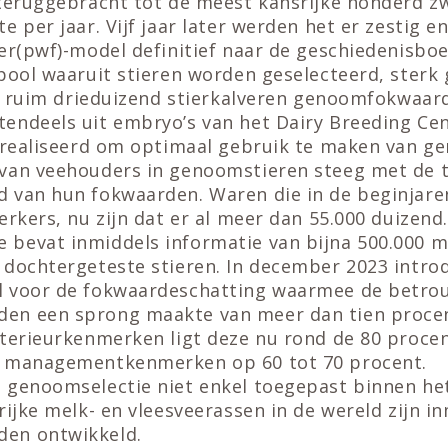
 teruggebracht tot de meest kansrijke honderd z
e per jaar. Vijf jaar later werden het er zestig e
ier(pwf)-model definitief naar de geschiedenisbo
pool waaruit stieren worden geselecteerd, sterk
van ruim drieduizend stierkalveren genoomfokwaar
endeels uit embryo’s van het Dairy Breeding Ce
gerealiseerd om optimaal gebruik te maken van g
 van veehouders in genoomstieren steeg met de
 van hun fokwaarden. Waren die in de beginjar
erkers, nu zijn dat er al meer dan 55.000 duizend
bevat inmiddels informatie van bijna 500.000 m
 dochtergeteste stieren. In december 2023 intr
l voor de fokwaardeschatting waarmee de betro
en een sprong maakte van meer dan tien procen
xterieurkenmerken ligt deze nu rond de 80 proce
n managementkenmerken op 60 tot 70 procent.
 genoomselectie niet enkel toegepast binnen het
rijke melk- en vleesveerassen in de wereld zijn i
en ontwikkeld.