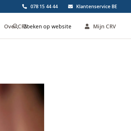
078 15 44 44
Klantenservice BE
Over CRV
Zoeken op website
Mijn CRV