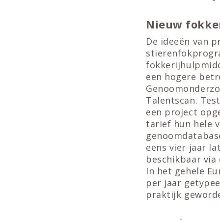
Nieuw fokke
De ideeën van p
stierenfokprogr
fokkerijhulpmid
een hogere betr
Genoomonderzoe
Talentscan. Test
een project opge
tarief hun hele 
genoomdatabase
eens vier jaar 
beschikbaar via
In het gehele E
per jaar getype
praktijk geword