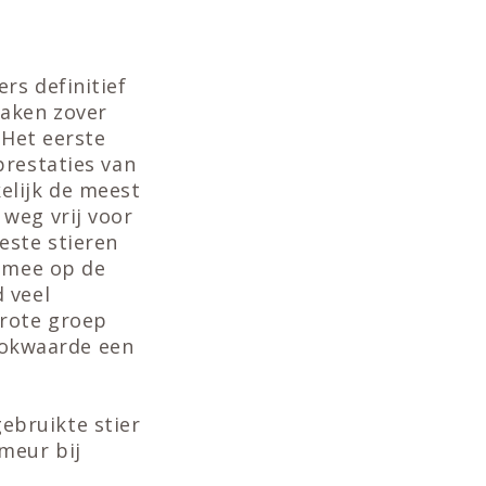
rs definitief
taken zover
 Het eerste
prestaties van
elijk de meest
weg vrij voor
este stieren
n mee op de
 veel
grote groep
rfokwaarde een
ebruikte stier
meur bij