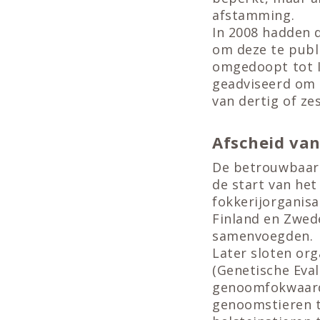
afstamming.
In 2008 hadden
om deze te publ
omgedoopt tot 
geadviseerd om r
van dertig of zes
Afscheid va
De betrouwbaar
de start van he
fokkerijorganisa
Finland en Zwed
samenvoegden.
Later sloten org
(Genetische Eval
genoomfokwaarde
genoomstieren te