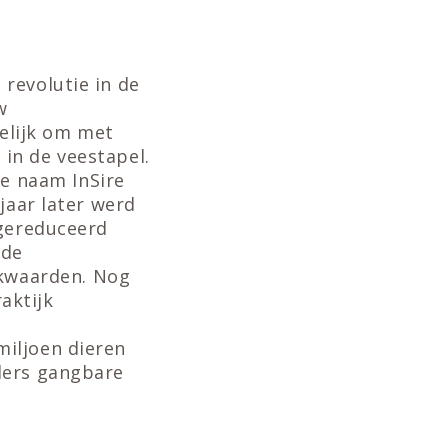
revolutie in de
w
elijk om met
in de veestapel.
e naam InSire
jaar later werd
 gereduceerd
 de
kwaarden. Nog
aktijk
miljoen dieren
ders gangbare