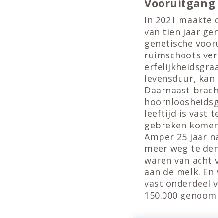
Vooruitgang
In 2021 maakte 
van tien jaar ge
genetische voor
ruimschoots ve
erfelijkheidsgr
levensduur, kan 
Daarnaast brach
hoornloosheids
leeftijd is vast 
gebreken komen 
Amper 25 jaar n
meer weg te denk
waren van acht 
aan de melk. En
vast onderdeel v
150.000 genoomp