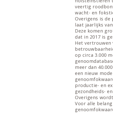
holsteinstieren
veertig roodbont
wacht- en fokst
Overigens is de 
laat jaarlijks 
Deze komen grot
dat in 2017 is 
Het vertrouwen
betrouwbaarheid
op circa 3.000 m
genoomdatabase 
meer dan 40.000
een nieuw mode
genoomfokwaard
productie- en e
gezondheids- e
Overigens wordt
Voor alle belang
genoomfokwaard