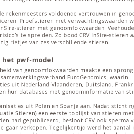
 de rekenmeesters voldoende vertrouwen in gen
iceren. Proefstieren met verwachtingswaarden 
InSire-stieren met genoomfokwaarden. Veehoude
isico’s te spreiden. Zo bood CRV InSire-stieren aa
tig rietjes van zes verschillende stieren.
n het pwf-model
heid van genoomfokwaarden maakte een sprong
t samenwerkingsverband EuroGenomics, waarin
ties uit Nederland-Vlaanderen, Duitsland, Frank
en hun databases met genoominformatie van sti
anisaties uit Polen en Spanje aan. Nadat stichti
uatie Stieren) een eerste toplijst van stieren met
n had gepubliceerd, besloot CRV ook sperma va
 gaan verkopen. Tegelijkertijd werd het aantal i