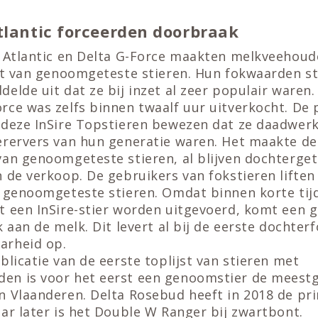
tlantic forceerden doorbraak
 Atlantic en Delta G-Force maakten melkveehoude
zet van genoomgeteste stieren. Hun fokwaarden s
elde uit dat ze bij inzet al zeer populair waren.
ce was zelfs binnen twaalf uur uitverkocht. De 
 deze InSire Topstieren bewezen dat ze daadwerk
erervers van hun generatie waren. Het maakte de 
van genoomgeteste stieren, al blijven dochterget
 de verkoop. De gebruikers van fokstieren lifte
n genoomgeteste stieren. Omdat binnen korte tijd
t een InSire-stier worden uitgevoerd, komt een 
k aan de melk. Dit levert al bij de eerste dochte
arheid op.
blicatie van de eerste toplijst van stieren met
n is voor het eerst een genoomstier de meestg
n Vlaanderen. Delta Rosebud heeft in 2018 de pri
ar later is het Double W Ranger bij zwartbont.