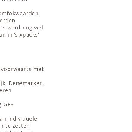
oomfokwaarden
werden
rs werd nog wel
n in ‘sixpacks’
 voorwaarts met
rijk, Denemarken,
eren
ng GES
n individuele
n te zetten