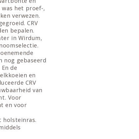
wartbonte en
n was het proef-,
eken verwezen.
 gegroeid. CRV
den bepalen.
nter in Wirdum,
enoomselectie.
 toenemende
en nog gebaseerd
. En de
elkkoeien en
oduceerde CRV
uwbaarheid van
t. Voor
nt en voor
 holsteinras.
nmiddels