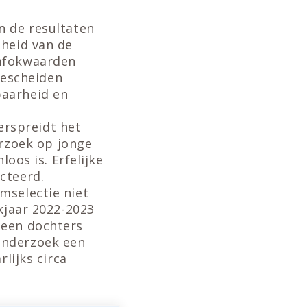
n de resultaten
lheid van de
omfokwaarden
escheiden
baarheid en
rspreidt het
rzoek op jonge
loos is. Erfelijke
cteerd.
mselectie niet
kjaar 2022-2023
geen dochters
onderzoek een
lijks circa