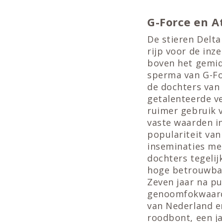
G-Force en A
De stieren Delta
rijp voor de in
boven het gemidd
sperma van G-For
de dochters van
getalenteerde v
ruimer gebruik 
vaste waarden in
populariteit va
inseminaties me
dochters tegelij
hoge betrouwba
Zeven jaar na pu
genoomfokwaarde
van Nederland e
roodbont, een ja