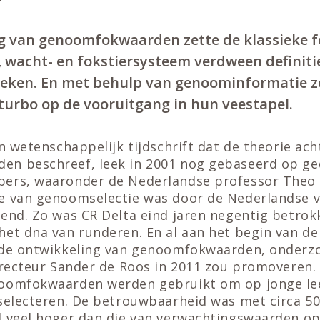
g van genoomfokwaarden zette de klassieke fo
, wacht- en fokstiersysteem verdween definitie
eken. En met behulp van genoominformatie z
turbo op de vooruitgang in hun veestapel.
en wetenschappelijk tijdschrift dat de theorie ach
n beschreef, leek in 2001 nog gebaseerd op ge
ers, waaronder de Nederlandse professor Theo
e van genoomselectie was door de Nederlandse 
end. Zo was CR Delta eind jaren negentig betrok
het dna van runderen. En al aan het begin van d
 de ontwikkeling van genoomfokwaarden, onderz
irecteur Sander de Roos in 2011 zou promoveren.
oomfokwaarden werden gebruikt om op jonge leef
 selecteren. De betrouwbaarheid was met circa 5
l veel hoger dan die van verwachtingswaarden op