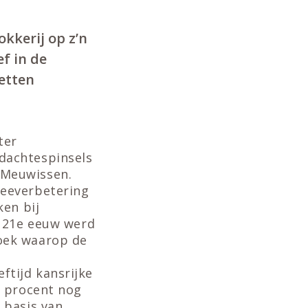
kkerij op z’n
f in de
etten
ter
dachtespinsels
 Meuwissen.
veeverbetering
ken bij
e 21e eeuw werd
oek waarop de
tijd kansrijke
0 procent nog
 basis van