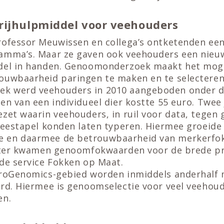
rijhulpmiddel voor veehouders
rofessor Meuwissen en collega’s ontketenden een 
amma’s. Maar ze gaven ook veehouders een nieu
del in handen. Genoomonderzoek maakt het mog
ouwbaarheid paringen te maken en te selecteren 
k werd veehouders in 2010 aangeboden onder d
en van een individueel dier kostte 55 euro. Twee 
zet waarin veehouders, in ruil voor data, tegen
veestapel konden laten typeren. Hiermee groeide
 en daarmee de betrouwbaarheid van merkerfo
later kwamen genoomfokwaarden voor de brede pr
 de service Fokken op Maat.
uroGenomics-gebied worden inmiddels anderhalf 
erd. Hiermee is genoomselectie voor veel veehou
en.