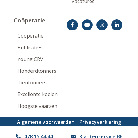
Vacatures
Coöperatie
Coöperatie
Publicaties
Young CRV
Honderdtonners
Tientonners
Excellente koeien
Hoogste vaarzen
Algemene voorwaarden
Privacyverklaring
Disclaimer
078 15 44 44
Klantenservice BE