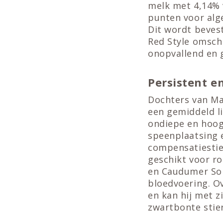
melk met 4,14% v
punten voor alg
Dit wordt beves
Red Style omschr
onopvallend en 
Persistent e
Dochters van Ma
een gemiddeld li
ondiepe en hoog
speenplaatsing 
compensatiestier
geschikt voor r
en Caudumer Sol
bloedvoering. O
en kan hij met 
zwartbonte stie