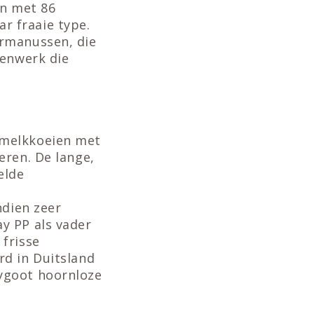
en met 86
r fraaie type.
ermanussen, die
eenwerk die
 melkkoeien met
eren. De lange,
elde
ndien zeer
y PP als vader
frisse
rd in Duitsland
ygoot hoornloze