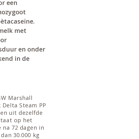
or een
omozygoot
bètacaseïne.
 melk met
oor
nsduur en onder
kend in de
BW Marshall
k Delta Steam PP
en uit dezelfde
staat op het
e na 72 dagen in
 dan 30.000 kg