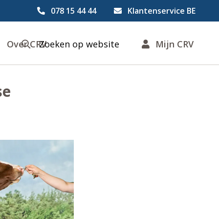
078 15 44 44
Klantenservice BE
Over CRV
Zoeken op website
Mijn CRV
se