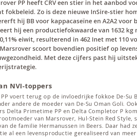
rover PP heeft CRV een stier in het aanbod vo
 fokbeleid. Zo is deze nieuwe InSire-stier h
rerft hij BB voor kappacaseïne en A2A2 voor 
eert hij een productiefokwaarde van 1632 kg
0,11% eiwit, resulterend in 462 Inet met 110 v
. Marsrover scoort bovendien positief op leve
wgezondheid. Met deze cijfers past hij uitste
rijstrategie.
van NVI-toppers
 PP voert terug op de invloedrijke fokkoe De-Su 
 onder andere de moeder van De-Su Oman Goli. Oo
rs Delta Primetime PP en Delta Completor P kom
rootmoeder van Marsrover, Hul-Stein Red Style, 
van de familie Hermanussen in Beers. Daar had z
tie al een levensproductie gerealiseerd van meer