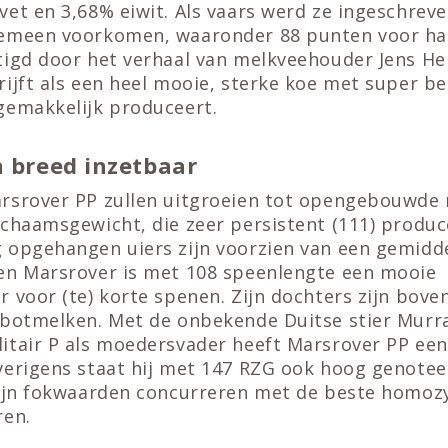
et en 3,68% eiwit. Als vaars werd ze ingeschrev
emeen voorkomen, waaronder 88 punten voor haa
tigd door het verhaal van melkveehouder Jens H
ijft als een heel mooie, sterke koe met super b
gemakkelijk produceert.
n breed inzetbaar
rsrover PP zullen uitgroeien tot opengebouwde
chaamsgewicht, die zeer persistent (111) produc
 opgehangen uiers zijn voorzien van een gemidd
en Marsrover is met 108 speenlengte een mooie
 voor (te) korte spenen. Zijn dochters zijn bove
obotmelken. Met de onbekende Duitse stier Murra
itair P als moedersvader heeft Marsrover PP een 
verigens staat hij met 147 RZG ook hoog genotee
zijn fokwaarden concurreren met de beste homoz
ren.