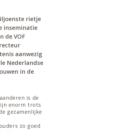
ljoenste rietje
e inseminatie
an de VOF
recteur
rtenis aanwezig
lle Nederlandse
rouwen in de
laanderen is de
zijn enorm trots
 de gezamenlijke
houders zo goed