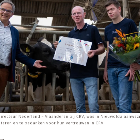
irecteur Nederland – Vlaanderen bij CRV, was in Nieuwolda aanwe
iciteren en te bedanken voor hun vertrouwen in CRV.