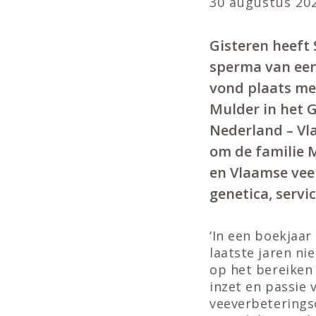
30 augustus 20
Gisteren heeft 
sperma van een
vond plaats me
Mulder in het 
Nederland – Vla
om de familie 
en Vlaamse vee
genetica, servi
‘In een boekjaar
laatste jaren ni
op het bereiken 
inzet en passie 
veeverbeterings