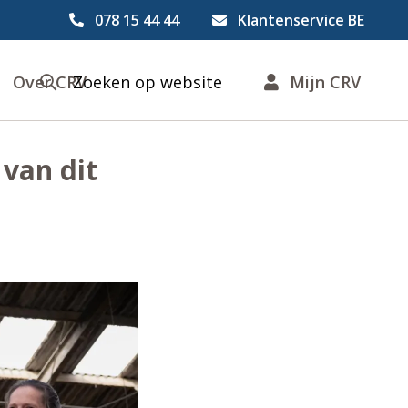
078 15 44 44
Klantenservice BE
Over CRV
Zoeken op website
Mijn CRV
 van dit