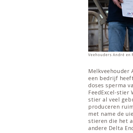
Veehouders André en 
Melkveehouder A
een bedrijf heef
doses sperma van
FeedExcel-stier 
stier al veel ge
produceren ruim
met name de uier
stieren die het 
andere Delta Enc