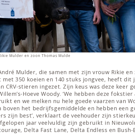
Rikie Mulder en zoon Thomas Mulde
ndré Mulder, die samen met zijn vrouw Rikie en
t met 350 koeien en 140 stuks jongvee, heeft dit j
 CRV-stieren ingezet. Zijn keus was deze keer g
Willem’s-Hoeve Woody. ‘We hebben deze fokstier a
bruikt en we melken nu hele goede vaarzen van W
 boven het bedrijfsgemiddelde en hebben een go
s zijn best’, verklaart de veehouder zijn stierke
afgelopen jaar veelvuldig zijn gebruikt in Nieuwol
ourage, Delta Fast Lane, Delta Endless en Bush-