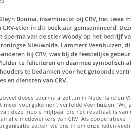
23
Steyn Bouma, inseminator bij CRV, het twee mi
 CRV-stier in dit boekjaar geïnsemineerd. Dez
t sperma van de stier Woody op het bedrijf v
Groningse Nieuwolda. Lammert Veenhuizen, di
anderen bij CRV, was bij de feestelijke gebeu
Mulder te feliciteren en daarmee symbolisch a
houders te bedanken voor het getoonde vert
ces en diensten van CRV.
 zoveel doses sperma afzetten in Nederland en V
et meer voorgekomen’, vertelde Veenhuizen. ‘Wij 
van deze mooie mijlpaal die het resultaat is van
van alle medewerkers van CRV. Als coöperatieve
organisatie zetten we ons in om onze leden-vee