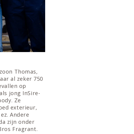
 zoon Thomas,
aar al zeker 750
evallen op
ls jong InSire-
oody. Ze
ed exterieur,
uez. Andere
da zijn onder
Bros Fragrant.