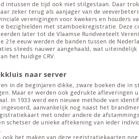
d intussen de tijd ook niet stilgestaan. Daar tro
aar zeker terug als aanjager van de veeverbeter
inciale verenigingen voor kwekers en houders va
re bezighielden met stamboekregistratie. Deze c
eerden later tot de Vlaamse Rundveeteelt Verenig
de 21e eeuw werden de banden tussen de Nederl
ies steeds nauwer aangehaald, wat uiteindelijk 
an het huidige CRV.
kkluis naar server
n in de beginjaren dikke, zware boeken die in 
en. Maar er werden ook gedrukte afleveringen u
al. In 1933 werd een nieuwe methode van identif
ingevoerd, aanvankelijk nog naast het brandme
gistratiekaart met onder andere de afstamming
en schetser de unieke aftekening van ieder indivi
.
s ook het maken van deze registratiekaarten no