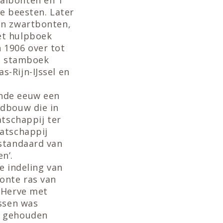
se beesten. Later
an zwartbonten,
et hulpboek
 1906 over tot
et stamboek
-Rijn-IJssel en
ende eeuw een
ndbouw die in
atschappij ter
aatschappij
 standaard van
n’.
e indeling van
onte ras van
n Herve met
assen was
n gehouden