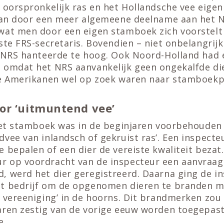
 oorspronkelijk ras en het Hollandsche vee eige
kan door een meer algemeene deelname aan het N.
wat men door een eigen stamboek zich voorstelt t
ste FRS-secretaris. Bovendien – niet onbelangrijk
t NRS hanteerde te hoog. Ook Noord-Holland had e
 omdat het NRS aanvankelijk geen ongekalfde di
de Amerikanen wel op zoek waren naar stamboekp
or ‘uitmuntend vee’
 het stamboek was in de beginjaren voorbehouden
vee van inlandsch of gekruist ras’. Een inspecte
 bepalen of een dier de vereiste kwaliteit bezat.
 op voordracht van de inspecteur een aanvraag t
, werd het dier geregistreerd. Daarna ging de i
et bedrijf om de opgenomen dieren te branden 
 vereeniging’ in de hoorns. Dit brandmerken zou 
aren zestig van de vorige eeuw worden toegepas
e.