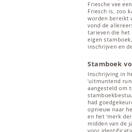
Friesche vee een
Friesch is, zoo 
worden bereikt 
vond de allereer
tarieven die he
eigen stamboek,
inschrijven en 
Stamboek vo
Inschrijving in
‘uitmuntend rund
aangesteld om te
stamboekbestuur
had goedgekeurd
opnieuw naar h
en het ‘merk der
midden van de j
voor identificati