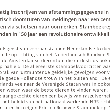
tig inschrijven van afstammingsgegevens in
tisch doorsturen van meldingen naar een centr
n via schetsen naar oormerken. Stamboekreg
enden in 150 jaar een revolutionaire ontwikkeli
elsgeest van vooraanstaande Nederlandse fokker
an de oprichting van het Nederlandsch Rundvee 
is, de Amsterdamse dierentuin die er destijds ook
 nahield. De allereerste stamboekvoorzitter was
prak van ‘uitmuntende geldelijke gevolgen voor 
de goede Hollandse trouw in het buitenland’. De 
lands vee naar de Verenigde Staten was in opko
en weten waar de beste dieren te vinden waren.
e aangekochte dieren een bewijs van raszuiverhei
 het beleid van het nationaal werkende NRS richt
aar later hun eigen Friesch Rundvee Stamboek op. 