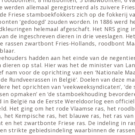
ze werden allemaal geregistreerd als zuivere Frie
de Friese stamboekfokkers zich op de fokkerij v
bonten ‘gedoogd’ zouden worden. In 1886 werd h
kleuringen helemaal afgeschaft. Het NRS ging in
van de ingeschreven dieren in drie veeslagen. H
e rassen zwartbont Fries-Hollands, roodbont Maas
blaar.
eehouders hadden aan het einde van de negenti
dieren op stal. Hier was het de minister van La
ief nam voor de oprichting van een ‘Nationale Ma
 de Rundveerassen in België’. Doelen van deze m
ere het oprichten van ‘veekweeksyndicaten’, ‘de
ssen opmaken’ en ‘de stamboekhouding bevordere
d in België na de Eerste Wereldoorlog een officiël
eld. Het ging om het rode Vlaamse ras, het roodb
, het Kempische ras, het blauwe ras, het ras va
 en het zwartbonte Friese ras. De indeling in r
en strikte gebiedsindeling waarbinnen de rasse