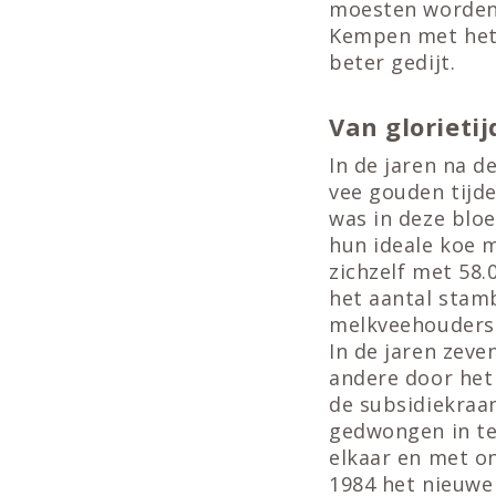
moesten worden,
Kempen met het
beter gedijt.
Van glorietij
In de jaren na 
vee gouden tijd
was in deze blo
hun ideale koe 
zichzelf met 58
het aantal stam
melkveehouders
In de jaren zev
andere door het
de subsidiekraan
gedwongen in te
elkaar en met o
1984 het nieuwe