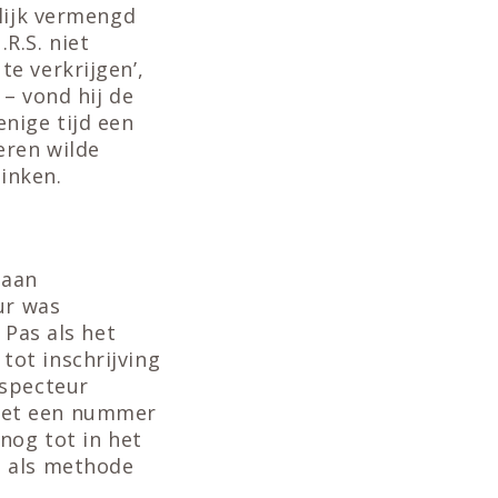
nlijk vermengd
R.S. niet
e verkrijgen’,
 – vond hij de
nige tijd een
eren wilde
inken.
 aan
ur was
 Pas als het
ot inschrijving
nspecteur
met een nummer
nog tot in het
t als methode