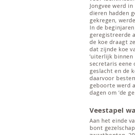
Jongvee werd in 
dieren hadden g
gekregen, werde
In de beginjare
geregistreerde 
de koe draagt ze
dat zijnde koe v
‘uiterlijk binne
secretaris eene
geslacht en de k
daarvoor bestem
geboorte werd al
dagen om ‘de gel
Veestapel w
Aan het einde v
bont gezelschap
zwartbonten, 20