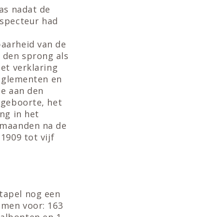
Pas nadat de
nspecteur had
baarheid van de
 den sprong als
et verklaring
reglementen en
oe aan den
 geboorte, het
ng in het
e maanden na de
1909 tot vijf
tapel nog een
amen voor: 163
albonten en 1