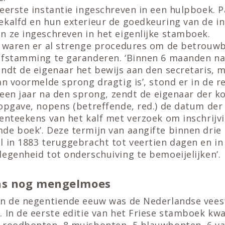
eerste instantie ingeschreven in een hulpboek. 
ekalfd en hun exterieur de goedkeuring van de i
n ze ingeschreven in het eigenlijke stamboek.
n waren er al strenge procedures om de betrouw
afstamming te garanderen. ‘Binnen 6 maanden na
ndt de eigenaar het bewijs aan den secretaris, m
an voormelde sprong dragtig is’, stond er in de 
n een jaar na den sprong, zendt de eigenaar der k
 opgave, nopens (betreffende, red.) de datum der
enteekens van het kalf met verzoek om inschrijvi
de boek’. Deze termijn van aangifte binnen dri
 in 1883 teruggebracht tot veertien dagen en in 
egenheid tot onderschuiving te bemoeijelijken’.
as nog mengelmoes
an de negentiende eeuw was de Nederlandse vees
. In de eerste editie van het Friese stamboek kw
 roodbonten, 8 muisbonten, 5 blauwbonten, 6 va