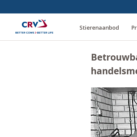
Stierenaanbod
Pr
Betrouwba
handelsm