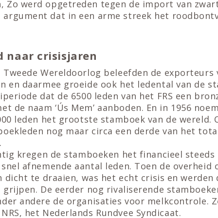
 Zo werd opgetreden tegen de import van zwart
 argument dat in een arme streek het roodbont
d naar crisisjaren
de Tweede Wereldoorlog beleefden de exporteurs
en en daarmee groeide ook het ledental van de 
eiperiode dat de 6500 leden van het FRS een bron
met de naam ‘Ús Mem’ aanboden. En in 1956 noe
.000 leden het grootste stamboek van de wereld.
boekleden nog maar circa een derde van het tota
.
entig kregen de stamboeken het financieel steeds
 snel afnemende aantal leden. Toen de overheid 
 dicht te draaien, was het echt crisis en werden
 grijpen. De eerder nog rivaliserende stamboek
nder andere de organisaties voor melkcontrole. Z
 NRS, het Nederlands Rundvee Syndicaat.