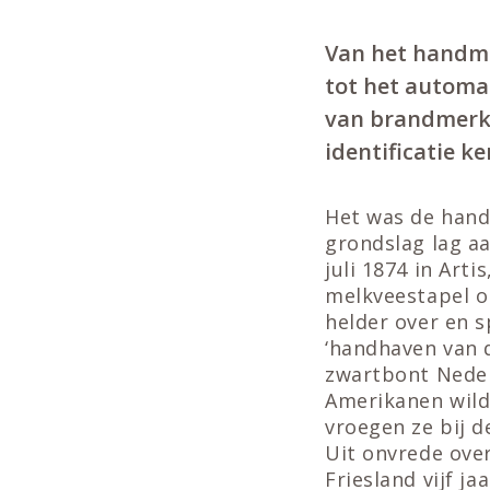
Van het handma
tot het automa
van brandmerke
identificatie k
Het was de hand
grondslag lag a
juli 1874 in Art
melkveestapel op
helder over en s
‘handhaven van 
zwartbont Neder
Amerikanen wild
vroegen ze bij d
Uit onvrede over
Friesland vijf j