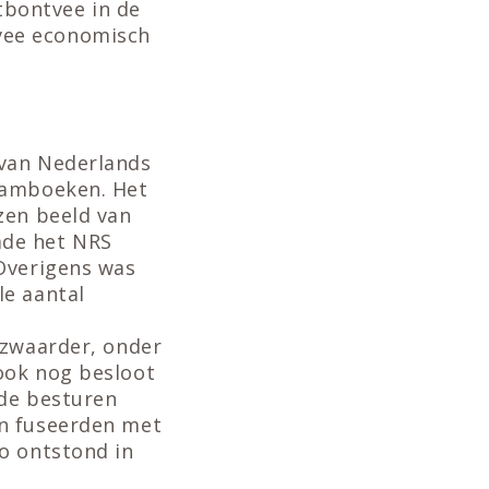
bontvee in de
vee economisch
 van Nederlands
stamboeken. Het
zen beeld van
mde het NRS
 Overigens was
le aantal
 zwaarder, onder
ook nog besloot
 de besturen
en fuseerden met
o ontstond in