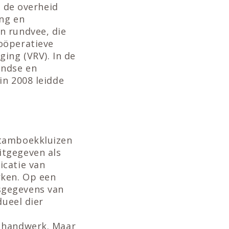
k de overheid
ing en
n rundvee, die
oöperatieve
ing (VRV). In de
andse en
in 2008 leidde
stamboekkluizen
itgegeven als
icatie van
rken. Op een
sgegevens van
dueel dier
g handwerk. Maar