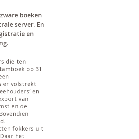
 zware boeken
ale server. En
istratie en
ng.
s die ten
Stamboek op 31
 een
 er volstrekt
veehouders’ en
export van
mst en de
 Bovendien
d.
ten fokkers uit
‘Daar het