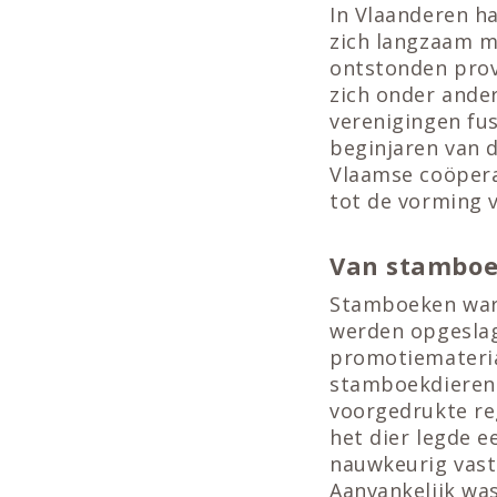
In Vlaanderen ha
zich langzaam m
ontstonden prov
zich onder ande
verenigingen fus
beginjaren van 
Vlaamse coöperat
tot de vorming v
Van stamboe
Stamboeken ware
werden opgeslag
promotiemateria
stamboekdieren 
voorgedrukte re
het dier legde e
nauwkeurig vast
Aanvankelijk wa