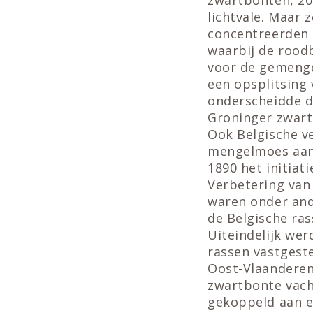
lichtvale. Maar 
concentreerden 
waarbij de rood
voor de gemengd
een opsplitsing 
onderscheidde d
Groninger zwart
Ook Belgische v
mengelmoes aan 
1890 het initiat
Verbetering van
waren onder and
de Belgische ra
Uiteindelijk wer
rassen vastgest
Oost-Vlaanderen
zwartbonte vacht
gekoppeld aan e